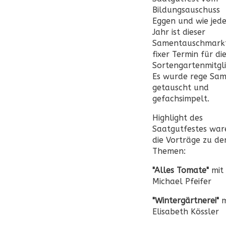
Bildungsauschuss
Eggen und wie jede
Jahr ist dieser
Samentauschmarkt
fixer Termin für di
Sortengartenmitgli
Es wurde rege Sa
getauscht und
gefachsimpelt.
Highlight des
Saatgutfestes war
die Vorträge zu de
Themen:
"Alles Tomate"
mit
Michael Pfeifer
"Wintergärtnerei"
m
Elisabeth Kössler